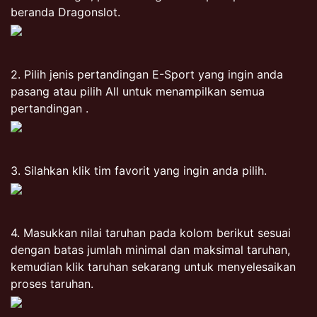
beranda Dragonslot.
2. Pilih jenis pertandingan E-Sport yang ingin anda
pasang atau pilih All untuk menampilkan semua
pertandingan .
3. Silahkan klik tim favorit yang ingin anda pilih.
4. Masukkan nilai taruhan pada kolom berikut sesuai
dengan batas jumlah minimal dan maksimal taruhan,
kemudian klik taruhan sekarang untuk menyelesaikan
proses taruhan.