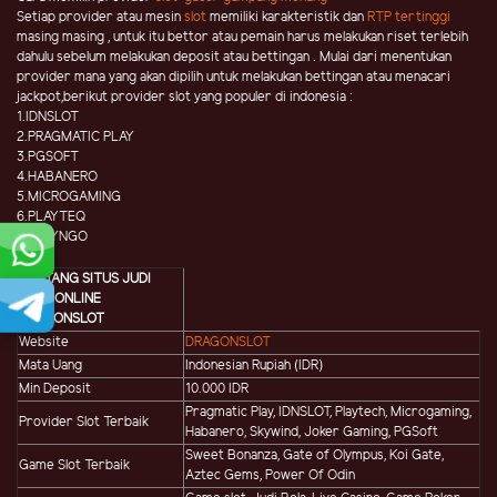
Setiap provider atau mesin
slot
memiliki karakteristik dan
RTP tertinggi
masing masing , untuk itu bettor atau pemain harus melakukan riset terlebih
dahulu sebelum melakukan deposit atau bettingan . Mulai dari menentukan
provider mana yang akan dipilih untuk melakukan bettingan atau menacari
jackpot,berikut provider slot yang populer di indonesia :
1.IDNSLOT
2.PRAGMATIC PLAY
3.PGSOFT
4.HABANERO
5.MICROGAMING
6.PLAYTEQ
7.PLAYNGO
8.CQ9
TENTANG SITUS JUDI
SLOT ONLINE
DRAGONSLOT
Website
DRAGONSLOT
Mata Uang
Indonesian Rupiah (IDR)
Min Deposit
10.000 IDR
Pragmatic Play, IDNSLOT, Playtech, Microgaming,
Provider Slot Terbaik
Habanero, Skywind, Joker Gaming, PGSoft
Sweet Bonanza, Gate of Olympus, Koi Gate,
Game Slot Terbaik
Aztec Gems, Power Of Odin