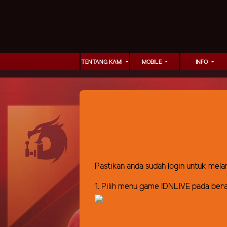
TENTANG KAMI
MOBILE
INFO
Pastikan anda sudah login untuk mela
1. Pilih menu game IDNLIVE pada ber