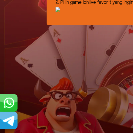
2. Pilih game Idnlive favorit yang ingi